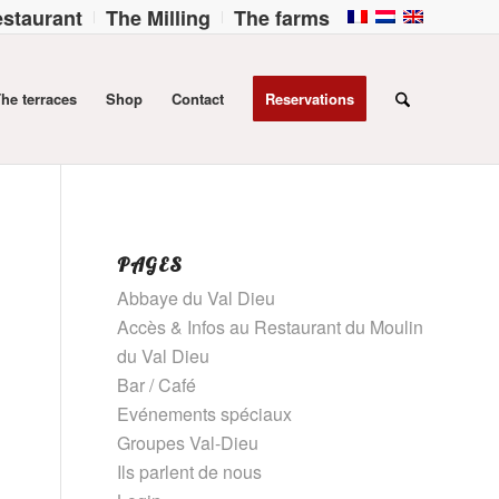
staurant
The Milling
The farms
he terraces
Shop
Contact
Reservations
PAGES
Abbaye du Val Dieu
Accès & Infos au Restaurant du Moulin
du Val Dieu
Bar / Café
Evénements spéciaux
Groupes Val-Dieu
Ils parlent de nous